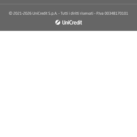
© 2021-2026 UniCredit S.p.A. - Tutti i diritti riservati - P.Iva 00348170101