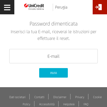
Perugia
Password dimenticata
Inserisci la tua E-mail, riceverai le istruzioni per
effettuare il reset.
INVIA
Dati societari
Contatti
Disclaimer
Privacy
Cookie
Policy
Accessibilità
Helpdesk
FAQ